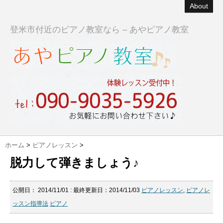
About
登米市付近のピアノ教室なら – あやピアノ教室
ホーム
>
ピアノレッスン
>
脱力して弾きましょう♪
公開日：
2014/11/01
: 最終更新日：2014/11/03
ピアノレッスン
,
ピアノレ
ッスン指導法
ピアノ