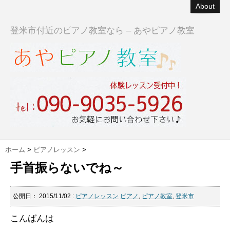
About
登米市付近のピアノ教室なら – あやピアノ教室
ホーム
>
ピアノレッスン
>
手首振らないでね～
公開日：
2015/11/02
:
ピアノレッスン
ピアノ
,
ピアノ教室
,
登米市
こんばんは