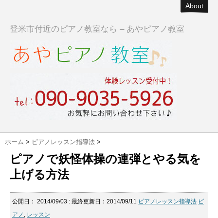
About
登米市付近のピアノ教室なら – あやピアノ教室
ホーム
>
ピアノレッスン指導法
>
ピアノで妖怪体操の連弾とやる気を
上げる方法
公開日：
2014/09/03
: 最終更新日：2014/09/11
ピアノレッスン指導法
ピ
アノ
,
レッスン